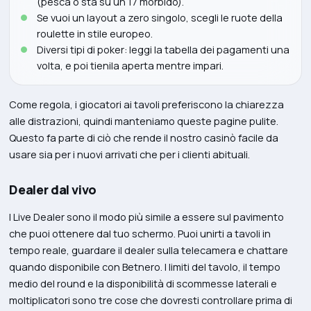
(pesca o sta su un 17 morbido).
Se vuoi un layout a zero singolo, scegli le ruote della
roulette in stile europeo.
Diversi tipi di poker: leggi la tabella dei pagamenti una
volta, e poi tienila aperta mentre impari.
Come regola, i giocatori ai tavoli preferiscono la chiarezza
alle distrazioni, quindi manteniamo queste pagine pulite.
Questo fa parte di ciò che rende il nostro casinò facile da
usare sia per i nuovi arrivati che per i clienti abituali.
Dealer dal vivo
I Live Dealer sono il modo più simile a essere sul pavimento
che puoi ottenere dal tuo schermo. Puoi unirti a tavoli in
tempo reale, guardare il dealer sulla telecamera e chattare
quando disponibile con Betnero. I limiti del tavolo, il tempo
medio del round e la disponibilità di scommesse laterali e
moltiplicatori sono tre cose che dovresti controllare prima di