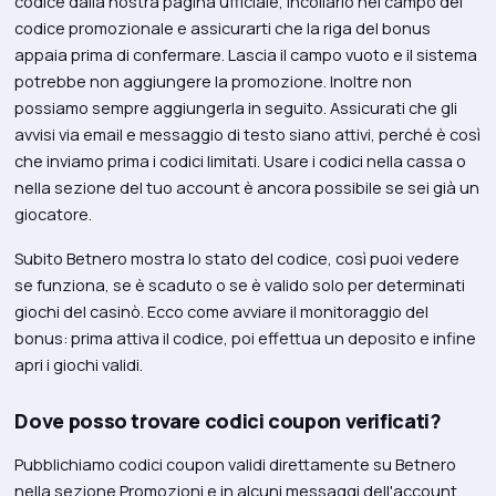
codice dalla nostra pagina ufficiale, incollarlo nel campo del
codice promozionale e assicurarti che la riga del bonus
appaia prima di confermare. Lascia il campo vuoto e il sistema
potrebbe non aggiungere la promozione. Inoltre non
possiamo sempre aggiungerla in seguito. Assicurati che gli
avvisi via email e messaggio di testo siano attivi, perché è così
che inviamo prima i codici limitati. Usare i codici nella cassa o
nella sezione del tuo account è ancora possibile se sei già un
giocatore.
Subito Betnero mostra lo stato del codice, così puoi vedere
se funziona, se è scaduto o se è valido solo per determinati
giochi del casinò. Ecco come avviare il monitoraggio del
bonus: prima attiva il codice, poi effettua un deposito e infine
apri i giochi validi.
Dove posso trovare codici coupon verificati?
Pubblichiamo codici coupon validi direttamente su Betnero
nella sezione Promozioni e in alcuni messaggi dell'account.