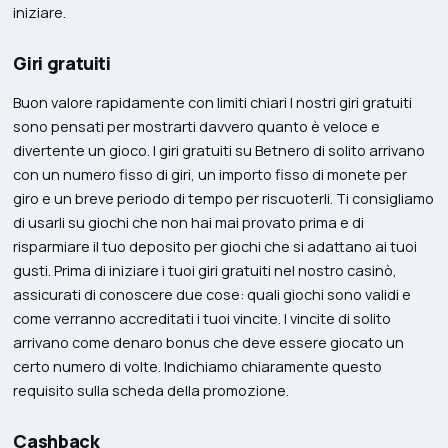
iniziare.
Giri gratuiti
Buon valore rapidamente con limiti chiari I nostri giri gratuiti
sono pensati per mostrarti davvero quanto è veloce e
divertente un gioco. I giri gratuiti su Betnero di solito arrivano
con un numero fisso di giri, un importo fisso di monete per
giro e un breve periodo di tempo per riscuoterli. Ti consigliamo
di usarli su giochi che non hai mai provato prima e di
risparmiare il tuo deposito per giochi che si adattano ai tuoi
gusti. Prima di iniziare i tuoi giri gratuiti nel nostro casinò,
assicurati di conoscere due cose: quali giochi sono validi e
come verranno accreditati i tuoi vincite. I vincite di solito
arrivano come denaro bonus che deve essere giocato un
certo numero di volte. Indichiamo chiaramente questo
requisito sulla scheda della promozione.
Cashback