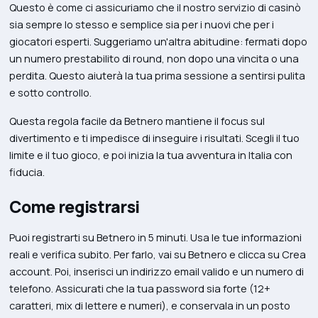
Questo è come ci assicuriamo che il nostro servizio di casinò
sia sempre lo stesso e semplice sia per i nuovi che per i
giocatori esperti. Suggeriamo un'altra abitudine: fermati dopo
un numero prestabilito di round, non dopo una vincita o una
perdita. Questo aiuterà la tua prima sessione a sentirsi pulita
e sotto controllo.
Questa regola facile da Betnero mantiene il focus sul
divertimento e ti impedisce di inseguire i risultati. Scegli il tuo
limite e il tuo gioco, e poi inizia la tua avventura in Italia con
fiducia.
Come registrarsi
Puoi registrarti su Betnero in 5 minuti. Usa le tue informazioni
reali e verifica subito. Per farlo, vai su Betnero e clicca su Crea
account. Poi, inserisci un indirizzo email valido e un numero di
telefono. Assicurati che la tua password sia forte (12+
caratteri, mix di lettere e numeri), e conservala in un posto