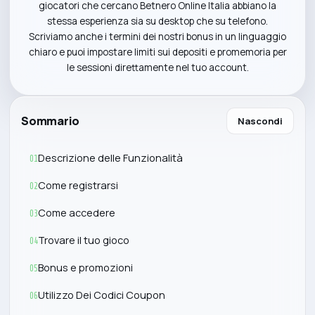
giocatori che cercano Betnero Online Italia abbiano la
stessa esperienza sia su desktop che su telefono.
Scriviamo anche i termini dei nostri bonus in un linguaggio
chiaro e puoi impostare limiti sui depositi e promemoria per
le sessioni direttamente nel tuo account.
Sommario
Nascondi
Descrizione delle Funzionalità
01
Come registrarsi
02
Come accedere
03
Trovare il tuo gioco
04
Bonus e promozioni
05
Utilizzo Dei Codici Coupon
06