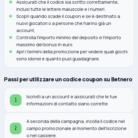
Assicurati che il codice sia scritto correttamente,
inclusi tutte le lettere maiuscole e i numeri.
Scopri quando scade il coupon e se è destinato a
nuovi giocatori o a persone che hanno già un
account.
Controlla l'importo minimo del deposito e l'importo
massimo del bonus in euro.
Apri i termini della promozione per vedere quali giochi
sono idonei e quanto puoi guadagnare.
Passi per utilizzare un codice coupon su Betnero
Iscriviti a un account e assicurati che le tue
informazioni di contatto siano corrette.
A seconda della campagna, incolla il codice nel
campo promozionale al momento dell'iscrizione
o nel cassiere.