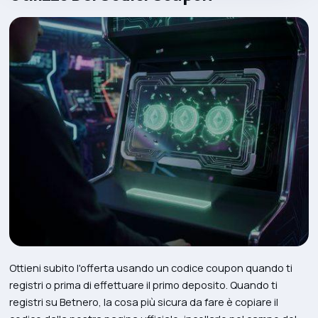
Ottieni subito l'offerta usando un codice coupon quando ti
registri o prima di effettuare il primo deposito. Quando ti
registri su Betnero, la cosa più sicura da fare è copiare il