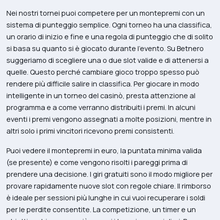
Nei nostri tornei puoi competere per un montepremi con un
sistema di punteggio semplice. Ogni torneo ha una classifica,
un orario di inizio e fine e una regola di punteggio che di solito
si basa su quanto si è giocato durante l'evento. Su Betnero
suggeriamo di scegliere una o due slot valide e di attenersi a
quelle. Questo perché cambiare gioco troppo spesso può
rendere più difficile salire in classifica. Per giocare in modo
intelligente in un torneo del casinò, presta attenzione al
programma e a come verranno distribuiti i premi. In alcuni
eventi i premi vengono assegnati a molte posizioni, mentre in
altri solo i primi vincitori ricevono premi consistenti.
Puoi vedere il montepremi in euro, la puntata minima valida
(se presente) e come vengono risolti i pareggi prima di
prendere una decisione. I giri gratuiti sono il modo migliore per
provare rapidamente nuove slot con regole chiare. Il rimborso
è ideale per sessioni più lunghe in cui vuoi recuperare i soldi
per le perdite consentite. La competizione, un timer e un